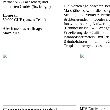
Partner AG (Landschaft) und
Die Vorschläge beachten be
raumdaten GmbH (Soziologie)
Massstäbe sowie die sor
Siedlung und Verkehr: Verdi
Honorar:
strukturierender Boule
50'000 CHF (ganzes Team)
Innovationsparks, Aufwertun
(Bahnhofstrasse – Wangen
Abschluss des Auftrags:
Erweiterung der Glatttalbahn
März 2014
Bahnhofsperimeters, mit de
Bahnhofplatzes im S
Testplanungsergebnisses.
Gesamtkonzept (vdw)
MIV Erreichbarkeit