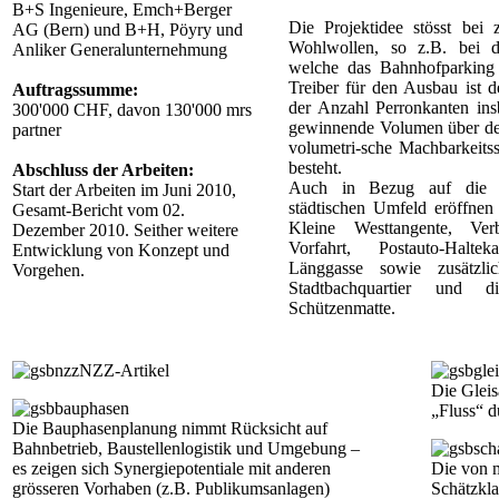
B+S Ingenieure, Emch+Berger
Die Projektidee stösst bei z
AG (Bern) und B+H, Pöyry und
Wohlwollen, so z.B. bei 
Anliker Generalunternehmung
welche das Bahnhofparking 
Treiber für den Ausbau ist 
Auftragssumme:
der Anzahl Perronkanten in
300'000 CHF, davon 130'000 mrs
gewinnende Volumen über den
partner
volumetri-sche Machbarkeitss
besteht.
Abschluss der Arbeiten:
Auch in Bezug auf die ve
Start der Arbeiten im Juni 2010,
städtischen Umfeld eröffne
Gesamt-Bericht vom 02.
Kleine Westtangente, Ver
Dezember 2010. Seither weitere
Vorfahrt, Postauto-Halt
Entwicklung von Konzept und
Länggasse sowie zusätzli
Vorgehen.
Stadtbachquartier und 
Schützenmatte.
NZZ-Artikel
Die Gleis
„Fluss“ d
Die Bauphasenplanung nimmt Rücksicht auf
Bahnbetrieb, Baustellenlogistik und Umgebung –
es zeigen sich Synergiepotentiale mit anderen
Die von m
grösseren Vorhaben (z.B. Publikumsanlagen)
Schätzkla