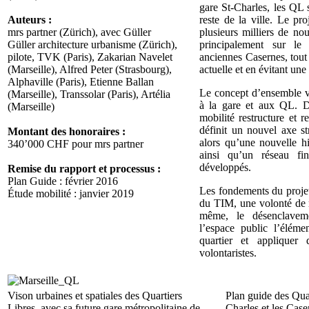
gare St-Charles, les QL s
Auteurs :
reste de la ville. Le pro
mrs partner (Zürich), avec Güller
plusieurs milliers de no
Güller architecture urbanisme (Zürich),
principalement sur le 
pilote, TVK (Paris), Zakarian Navelet
anciennes Casernes, tout
(Marseille), Alfred Peter (Strasbourg),
actuelle et en évitant une 
Alphaville (Paris), Etienne Ballan
Le concept d’ensemble vis
(Marseille), Transsolar (Paris), Artélia
à la gare et aux QL. Da
(Marseille)
mobilité restructure et r
définit un nouvel axe st
Montant des honoraires :
alors qu’une nouvelle hi
340’000 CHF pour mrs partner
ainsi qu’un réseau fi
développés.
Remise du rapport et processus :
Plan Guide : février 2016
Les fondements du projet
Étude mobilité : janvier 2019
du TIM, une volonté de re
même, le désenclaveme
l’espace public l’éléme
quartier et appliquer 
volontaristes.
Vison urbaines et spatiales des Quartiers
Plan guide des Quar
Libres, avec sa future gare métropolitaine de
Charles et les Case