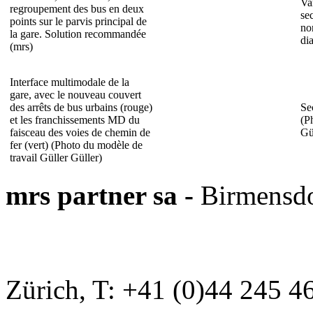
Va
regroupement des bus en deux
se
points sur le parvis principal de
no
la gare. Solution recommandée
di
(mrs)
Interface multimodale de la
gare, avec le nouveau couvert
des arrêts de bus urbains (rouge)
Se
et les franchissements MD du
(
P
faisceau des voies de chemin de
Gü
fer (vert) (Photo du modèle de
travail Güller Güller)
mrs partner sa -
Birmensdo
Zürich, T: +41 (0)44 245 4